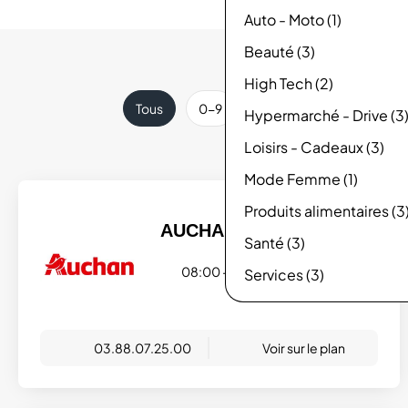
Auto - Moto (1)
Beauté (3)
High Tech (2)
Tous
0-9
A-B
C-D
E-F
Hypermarché - Drive (3
Loisirs - Cadeaux (3)
Mode Femme (1)
Produits alimentaires (3
AUCHAN
Santé (3)
08:00 - 21:00
Services (3)
03.88.07.25.00
Voir sur le plan