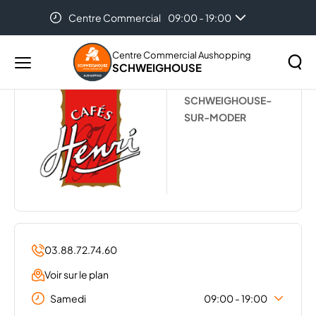
Centre Commercial
09:00 - 19:00
Accueil
...
LES CAFES HENRI
Centre Commercial Aushopping
SCHWEIGHOUSE
Menu
LES CAFÉS HENRI
principal
Rechercher
SCHWEIGHOUSE-
Lancer
sur
SUR-MODER
la
le
recher
site
03.88.72.74.60
Voir sur le plan
Samedi
09:00 - 19:00