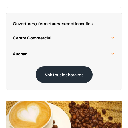
Lundi
09:30 - 20:00
Mardi
09:30 - 20:00
Mercredi
09:30 - 20:00
Ouvertures / fermetures exceptionnelles
Jeudi
09:30 - 20:00
Vendredi
09:30 - 20:00
Centre Commercial
Dimanche
Fermé
Samedi 15 Août
Fermé
Auchan
Samedi 15 Août
Fermé
Voir tous les horaires