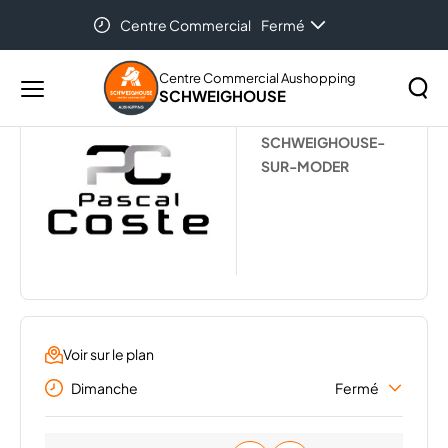
Centre Commercial
Fermé
Accueil
...
PASCAL COSTE
Centre Commercial Aushopping
SCHWEIGHOUSE
Menu
PASCAL COSTE
principal
Rechercher
SCHWEIGHOUSE-
Lancer
sur
SUR-MODER
la
le
recher
site
Voir sur le plan
Dimanche
Fermé
Lundi
09:30 - 20:00