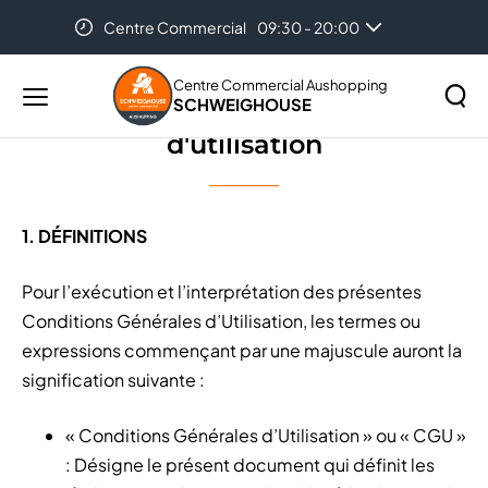
Centre Commercial
09:30 - 20:00
Accueil
Conditions générales d'utilisation
Auchan
08:00 - 21:00
Centre Commercial Aushopping
SCHWEIGHOUSE
Menu
Conditions générales
principal
d'utilisation
Rechercher
Lancer
sur
la
le
recher
site
1. DÉFINITIONS
Pour l’exécution et l’interprétation des présentes
Conditions Générales d’Utilisation, les termes ou
expressions commençant par une majuscule auront la
signification suivante :
« Conditions Générales d’Utilisation » ou « CGU »
: Désigne le présent document qui définit les