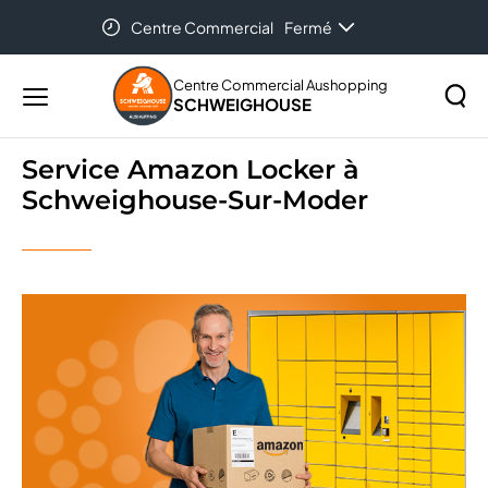
Centre Commercial
Fermé
Accueil
...
Service Amazon Locker à Schweighouse-
Sur-Moder
Centre Commercial Aushopping
SCHWEIGHOUSE
Menu
principal
Rechercher
Service Amazon Locker à
Lancer
sur
Schweighouse-Sur-Moder
la
le
recher
site